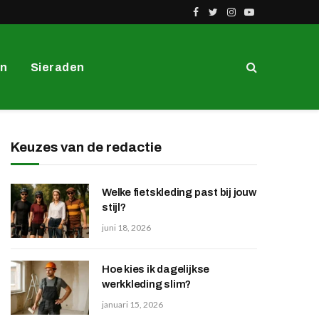
Facebook
Twitter
Instagram
YouTube
en
Sieraden
Keuzes van de redactie
Welke fietskleding past bij jouw
stijl?
juni 18, 2026
Hoe kies ik dagelijkse
werkkleding slim?
januari 15, 2026