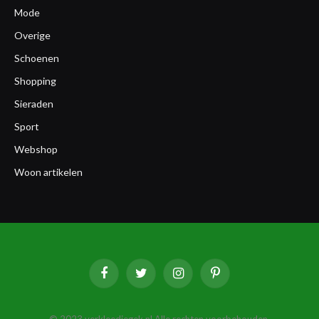
Mode
Overige
Schoenen
Shopping
Sieraden
Sport
Webshop
Woon artikelen
Facebook
Twitter
Instagram
Pinterest
© 2023 verkleedjegek.nl Alle rechten voorbehouden.